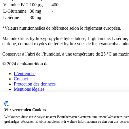
Vitamine B12
100 μg
400
L-Glutamine
30 mg
-
L-Sérine
30 mg
-
*Valeurs nutritionnelles de référence selon le règlement européen.
Maltodextrine, hydroxypropylméthylcellulose, L-glutamine, L-sérine, c
citrique, colorant oxydes de fer et hydroxydes de fer, cyanocobalamin
Conserver à l’abri de l’humidité, à une température de 25 °C au max
© 2024 denk-nutrition.de
L’entreprise
Contact
Protection des données
Mentions légales
Home
Wir verwenden Cookies
Produits
Wir können diese zur Analyse unserer Besucherdaten platzieren, um unsere Webseite zu verb
Conseils
großartiges Webseiten-Erlebnis zu bieten. Für weitere Informationen zu den von uns verwen
L’entreprise