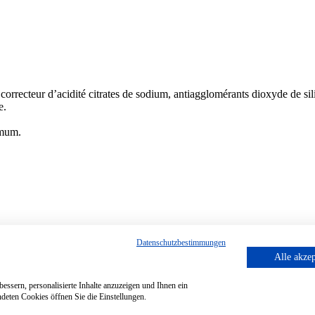
orrecteur d’acidité citrates de sodium, antiagglomérants dioxyde de sil
e.
imum.
Datenschutzbestimmungen
Alle akzep
essern, personalisierte Inhalte anzuzeigen und Ihnen ein
deten Cookies öffnen Sie die Einstellungen.