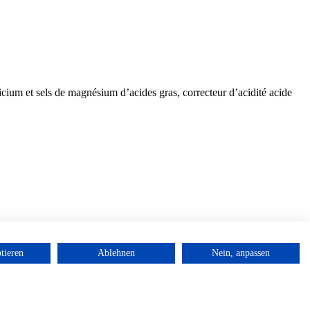
icium et sels de magnésium d’acides gras, correcteur d’acidité acide
tieren
Ablehnen
Nein, anpassen