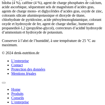
biloba (4 %), caféine (4 %), agent de charge phosphates de calcium,
acide ascorbique, séquestrant sels de magnésium d’acides gras,
agents de charge mono- et diglycérides d’acides gras, oxyde de zinc,
colorants silicate aluminopotassique et dioxyde de titane,
chlorhydrate de pyridoxine, acide ptéroylmonoglutamique, colorant
oxyde et hydroxyde de fer, agent de charge shellac, humectant
propanediol-1,2 (propylène-glycol), correcteurs d’acidité hydroxyde
d’ammonium et hydroxyde de potassium.
Conserver à l’abri de l’humidité, à une température de 25 °C au
maximum.
© 2024 denk-nutrition.de
L’entreprise
Contact
Protection des données
Mentions légales
Home
Produits
Conseils
L’entreprise