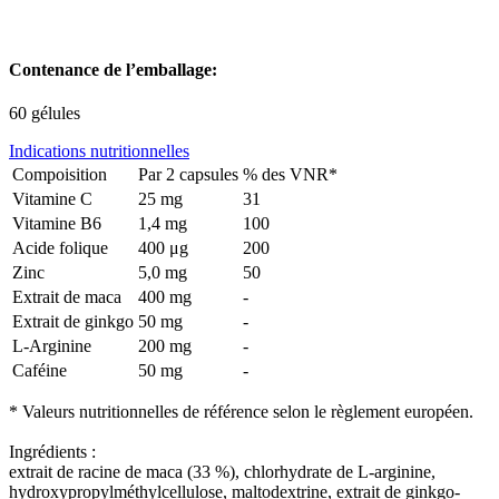
Contenance de l’emballage:
60 gélules
Indications nutritionnelles
Compoisition
Par 2 capsules
% des VNR*
Vitamine C
25 mg
31
Vitamine B6
1,4 mg
100
Acide folique
400 μg
200
Zinc
5,0 mg
50
Extrait de maca
400 mg
-
Extrait de ginkgo
50 mg
-
L-Arginine
200 mg
-
Caféine
50 mg
-
* Valeurs nutritionnelles de référence selon le règlement européen.
Ingrédients :
extrait de racine de maca (33 %), chlorhydrate de L-arginine,
hydroxypropylméthylcellulose, maltodextrine, extrait de ginkgo-