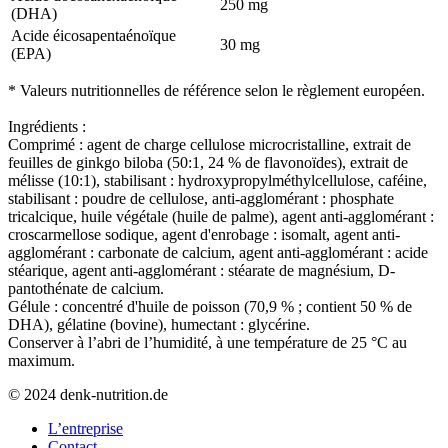
250 mg
(DHA)
Acide éicosapentaénoïque
30 mg
(EPA)
* Valeurs nutritionnelles de référence selon le règlement européen.
Ingrédients :
Comprimé : agent de charge cellulose microcristalline, extrait de
feuilles de ginkgo biloba (50:1, 24 % de flavonoïdes), extrait de
mélisse (10:1), stabilisant : hydroxypropylméthylcellulose, caféine,
stabilisant : poudre de cellulose, anti-agglomérant : phosphate
tricalcique, huile végétale (huile de palme), agent anti-agglomérant :
croscarmellose sodique, agent d'enrobage : isomalt, agent anti-
agglomérant : carbonate de calcium, agent anti-agglomérant : acide
stéarique, agent anti-agglomérant : stéarate de magnésium, D-
pantothénate de calcium.
Gélule : concentré d'huile de poisson (70,9 % ; contient 50 % de
DHA), gélatine (bovine), humectant : glycérine.
Conserver à l’abri de l’humidité, à une température de 25 °C au
maximum.
© 2024 denk-nutrition.de
L’entreprise
Contact