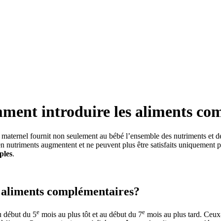
mment introduire les aliments co
it maternel fournit non seulement au bébé l’ensemble des nutriments et des
n nutriments augmentent et ne peuvent plus être satisfaits uniquement par
ples
.
s aliments complémentaires?
e
e
u début du 5
mois au plus tôt et au début du 7
mois au plus tard. Ceux-