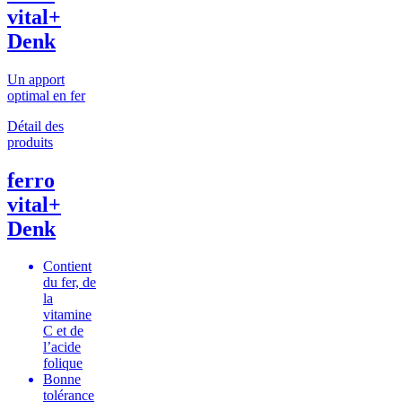
vital+
Denk
Un apport
optimal en fer
Détail des
produits
ferro
vital+
Denk
Contient
du fer, de
la
vitamine
C et de
l’acide
folique
Bonne
tolérance