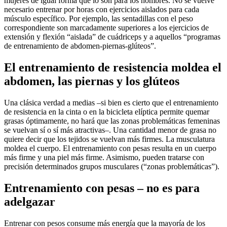
mujeres de igual forma que lo son para los hombres. No se vuelve
necesario entrenar por horas con ejercicios aislados para cada
músculo específico. Por ejemplo, las sentadillas con el peso
correspondiente son marcadamente superiores a los ejercicios de
extensión y flexión “aislada” de cuádriceps y a aquellos “programas
de entrenamiento de abdomen-piernas-glúteos”.
El entrenamiento de resistencia moldea el
abdomen, las piernas y los glúteos
Una clásica verdad a medias –si bien es cierto que el entrenamiento
de resistencia en la cinta o en la bicicleta elíptica permite quemar
grasas óptimamente, no hará que las zonas problemáticas femeninas
se vuelvan sí o sí más atractivas–. Una cantidad menor de grasa no
quiere decir que los tejidos se vuelvan más firmes. La musculatura
moldea el cuerpo. El entrenamiento con pesas resulta en un cuerpo
más firme y una piel más firme. Asimismo, pueden tratarse con
precisión determinados grupos musculares (“zonas problemáticas”).
Entrenamiento con pesas – no es para
adelgazar
Entrenar con pesos consume más energía que la mayoría de los