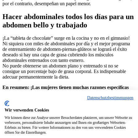
por el contrario, desempeñan un papel menor.
Hacer abdominales todos los días para un
abdomen bello y trabajado
¡La “tableta de chocolate” surge en la cocina y no en el gimnasio!
Ni siquiera con miles de abdominales por día y el mejor programa
de entrenamiento de abdomen-piernas-glúteos se logrará el éxito
deseado si hay una capa de grasa cubriendo los músculos
abdominales entrenados con tanto esmero.
No puede obtenerse un abdomen plano y entrenado si no se
consigue un porcentaje bajo de grasa corporal. Es indispensable
adecuar permanentemente la dieta.
En resumen: ¡Las mujeres tienen muchas razones específicas
por las que deberían iniciar el entrenamiento con peso!
Datenschutzbestimmungen
© 2024 denk-nutrition.de
Wir verwenden Cookies
Sobre nosotros
Wir können diese zur Analyse unserer Besucherdaten platzieren, um unsere Webseite zu
Contacto
verbessern, personalisierte Inhalte anzuzeigen und Ihnen ein großartiges Webseiten-
Política de privacidad
Erlebnis zu bieten. Für weitere Informationen zu den von uns verwendeten Cookies
Aviso Legal
öffnen Sie die Einstellungen.