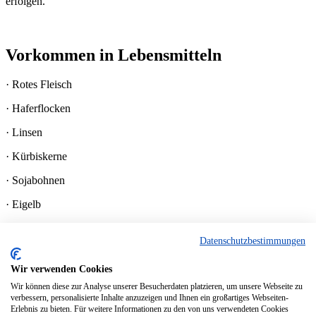
erfolgen.
Vorkommen in Lebensmitteln
· Rotes Fleisch
· Haferflocken
· Linsen
· Kürbiskerne
· Sojabohnen
· Eigelb
Weitere Produkte
© 2024 denk-nutrition.de
Datenschutzbestimmungen
Über uns
Wir verwenden Cookies
Kontakt
Wir können diese zur Analyse unserer Besucherdaten platzieren, um unsere Webseite zu
Datenschutz
verbessern, personalisierte Inhalte anzuzeigen und Ihnen ein großartiges Webseiten-
Impressum
Erlebnis zu bieten. Für weitere Informationen zu den von uns verwendeten Cookies