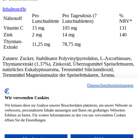
Inhaltsstoffe
Pro
Pro Tagesdosis (7
%
Nährstoff
Lutschtablette
Lutschtabletten)
NRV*
Vitamin C
15 mg
105 mg
131
Zink
2 mg
14 mg
140
Thymian-
11,25 mg
78,75 mg
Extrakt
Zutaten: Zucker, Stabilisator Polyvinylpyrrolidon, L-Ascorbinsure,
Thymianextrakt (1,37%), Zinkoxid, Überzugsmittel Speisefettsuren,
natürliches Eukalyptusaroma, Trennmittel Siliciumdioxid,
Trennmittel Magnesiumsalze der Speisefettsäuren, Aroma.
© 2024 denk-nutrition.de
Datenschutzbestimmungen
Über uns
Wir verwenden Cookies
Kontakt
Wir können diese zur Analyse unserer Besucherdaten platzieren, um unsere Webseite zu
Datenschutz
verbessern, personalisierte Inhalte anzuzeigen und Ihnen ein großartiges Webseiten-
Impressum
Erlebnis zu bieten. Für weitere Informationen zu den von uns verwendeten Cookies
öffnen Sie die Einstellungen.
Home