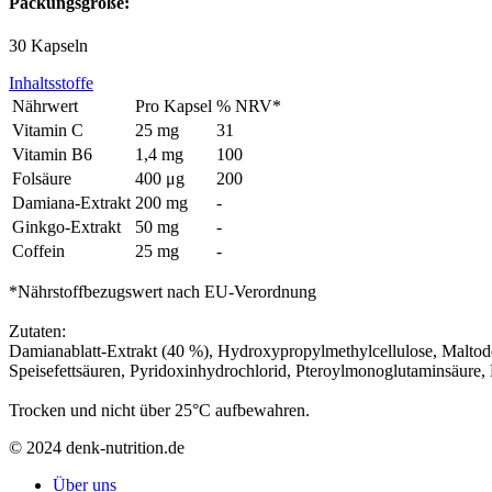
Packungsgröße:
30 Kapseln
Inhaltsstoffe
Nährwert
Pro Kapsel
% NRV*
Vitamin C
25 mg
31
Vitamin B6
1,4 mg
100
Folsäure
400 μg
200
Damiana-Extrakt
200 mg
-
Ginkgo-Extrakt
50 mg
-
Coffein
25 mg
-
*Nährstoffbezugswert nach EU-Verordnung
Zutaten:
Damianablatt-Extrakt (40 %), Hydroxypropylmethylcellulose, Maltode
Speisefettsäuren, Pyridoxinhydrochlorid, Pteroylmonoglutaminsäure, 
Trocken und nicht über 25°C aufbewahren.
© 2024 denk-nutrition.de
Über uns