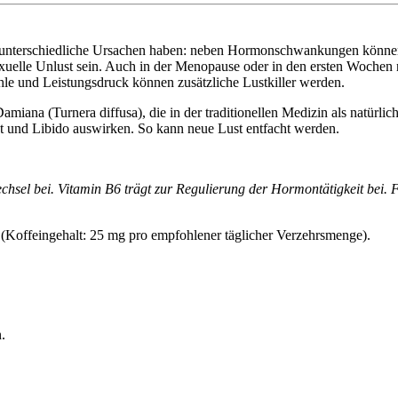
ganz unterschiedliche Ursachen haben: neben Hormonschwankungen kön
sexuelle Unlust sein. Auch in der Menopause oder in den ersten Woche
hle und Leistungsdruck können zusätzliche Lustkiller werden.
amiana (Turnera diffusa), die in der traditionellen Medizin als natürl
tät und Libido auswirken. So kann neue Lust entfacht werden.
hsel bei. Vitamin B6 trägt zur Regulierung der Hormontätigkeit bei. 
(Koffeingehalt: 25 mg pro empfohlener täglicher Verzehrsmenge).
.