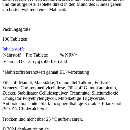
und die aufgelöste Tablette direkt in den Mund des Kindes geben,
am besten während einer Mahlzeit.
Packungsgröße:
100 Tabletten
Inhaltsstoffe
Nährstoff
Pro Tablette
% NRV*
Vitamin D3
12,5 µg (500 I.E.)
250
*Nährstoffreferenzwert gemäß EU-Verordnung
Füllstoff Mannit, Maisstärke, Trennmittel Talkum, Füllstoff
Vernetzte Carboxymethylcellulose, Füllstoff Gummi arabicum,
Zucker, Stabilisator Cellulosepulver, Trennmittel Siliciumdioxid,
Emulgator Polyethylenglycol, Mittelkettige Triglyceride,
Antioxidationsmittel Stark tocopherolhaltige Extrakte, Pflanzenöl
(SOJA), Cholecalciferol
Trocken und nicht über 25 °C aufbewahren.
© 2024 denk-nutrition.de